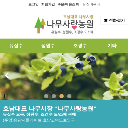
탑메뉴 바로가기
본문 바로가기
로그인
|
회원가입
|
주문/배송조회
|
장바구니
☎ 전화걸기
유실수
정원수
조경수
기타
호남대표 나무시장 “나무사랑농원”
유실수 묘목, 정원수, 조경수 도/소매 판매
(주암)송광사톨게이트 호남고속도로입구