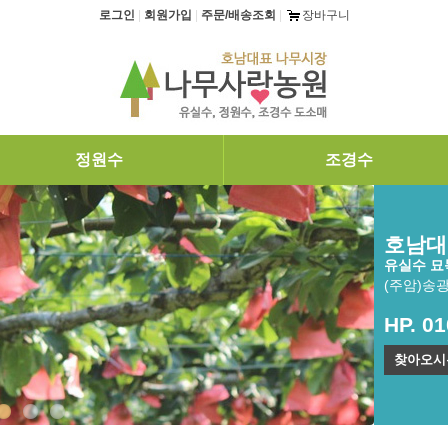
로그인
|
회원가입
|
주문/배송조회
|
장바구니
정원수
조경수
호남대
유실수 묘목
(주암)송
HP. 0
찾아오시