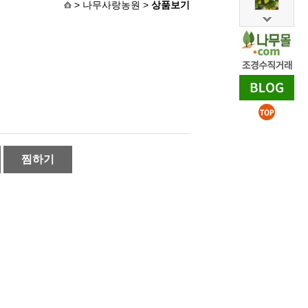
> 나무사랑농원 >
상품보기
찜하기