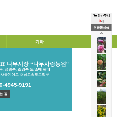
장바구니
0
개
최근본상품
기타
표 나무시장 “나무사랑농원”
, 정원수, 조경수 도/소매 판매
광사톨게이트 호남고속도로입구
10-4945-9191
는 길