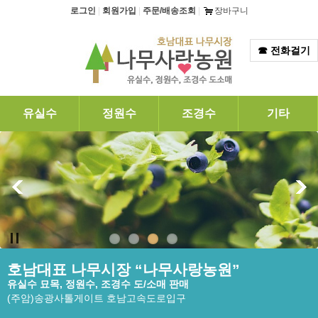
탑메뉴 바로가기
본문 바로가기
로그인
|
회원가입
|
주문/배송조회
|
장바구니
☎ 전화걸기
유실수
정원수
조경수
기타
호남대표 나무시장 “나무사랑농원”
유실수 묘목, 정원수, 조경수 도/소매 판매
(주암)송광사톨게이트 호남고속도로입구