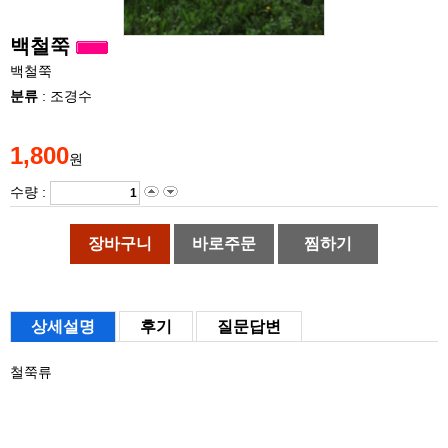
백철쭉
백철쭉
분류
: 조경수
1,800
원
수량 :
장바구니
바로주문
찜하기
상세설명
후기
질문답변
철쭉류