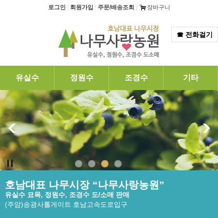
탑메뉴 바로가기
본문 바로가기
로그인
|
회원가입
|
주문/배송조회
|
장바구니
☎ 전화걸기
유실수
정원수
조경수
기타
호남대표 나무시장 “나무사랑농원”
유실수 묘목, 정원수, 조경수 도/소매 판매
(주암)송광사톨게이트 호남고속도로입구