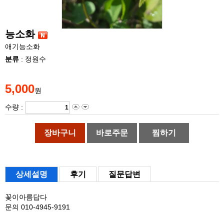
능소화
애기능소화
분류
: 정원수
5,000
원
수량 :
장바구니
바로주문
찜하기
상세설명
후기
질문답변
꽃이아름답다
문의 010-4945-9191