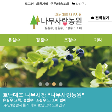
탑메뉴 바로가기
본문 바로가기
로그인
|
회원가입
|
주문/배송조회
|
장바구니
☎ 전화걸기
유실수
정원수
조경수
기타
호남대표 나무시장 “나무사랑농원”
유실수 묘목, 정원수, 조경수 도/소매 판매
(주암)송광사톨게이트 호남고속도로입구