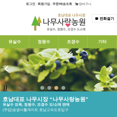
탑메뉴 바로가기
본문 바로가기
로그인
|
회원가입
|
주문/배송조회
|
장바구니
☎ 전화걸기
유실수
정원수
조경수
기타
호남대표 나무시장 “나무사랑농원”
유실수 묘목, 정원수, 조경수 도/소매 판매
(주암)송광사톨게이트 호남고속도로입구